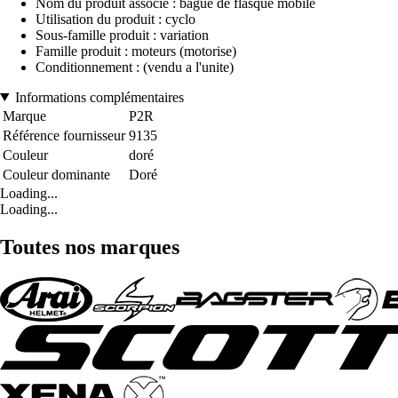
Nom du produit associé : bague de flasque mobile
Utilisation du produit : cyclo
Sous-famille produit : variation
Famille produit : moteurs (motorise)
Conditionnement : (vendu a l'unite)
Informations complémentaires
Marque
P2R
Référence fournisseur
9135
Couleur
doré
Couleur dominante
Doré
Loading...
Loading...
Toutes nos marques