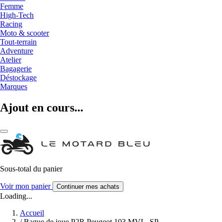
Femme
High-Tech
Racing
Moto & scooter
Tout-terrain
Adventure
Atelier
Bagagerie
Déstockage
Marques
Ajout en cours...
Sous-total du panier
Voir mon panier
Continuer mes achats
Loading...
Accueil
/
Bague de joue P2R Peugeot 103 MVL, SP