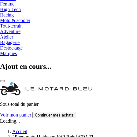
Femme
High-Tech
Racing
Moto & scooter
Tout-terrain
Adventure
Atelier
Bagagerie
Déstockage
Marques
Ajout en cours...
Sous-total du panier
Voir mon panier
Continuer mes achats
Loading...
Accueil
/
Pneu moto Heidenau K62 Reinf 60M TL