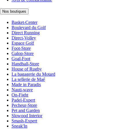
Nos boutiques
Basket-Center
Boulevard du Golf
Direct Running
Direct-Volley
Espace Golf
Foot-Store
Galop-Store
Goal-Foot
Handball-Store
House of Rugby
La bagagerie du Motard
La sellerie de Maé
Made in Paradis
Nauti-wave
On-Fight
Padel-Expert
Pecheur-Store
Pet and Garden
Slowood Interior
Smash-Expert
Sneak'In