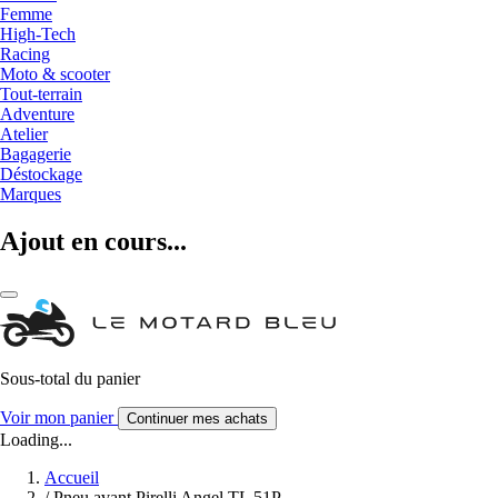
Femme
High-Tech
Racing
Moto & scooter
Tout-terrain
Adventure
Atelier
Bagagerie
Déstockage
Marques
Ajout en cours...
Sous-total du panier
Voir mon panier
Continuer mes achats
Loading...
Accueil
/
Pneu avant Pirelli Angel TL 51P