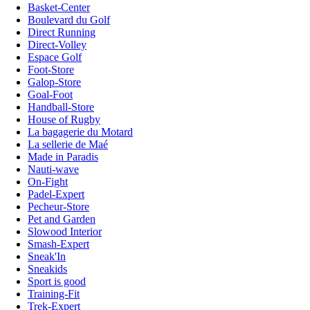
Basket-Center
Boulevard du Golf
Direct Running
Direct-Volley
Espace Golf
Foot-Store
Galop-Store
Goal-Foot
Handball-Store
House of Rugby
La bagagerie du Motard
La sellerie de Maé
Made in Paradis
Nauti-wave
On-Fight
Padel-Expert
Pecheur-Store
Pet and Garden
Slowood Interior
Smash-Expert
Sneak'In
Sneakids
Sport is good
Training-Fit
Trek-Expert