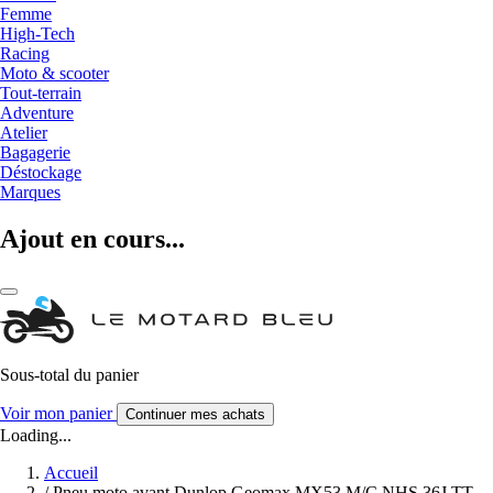
Femme
High-Tech
Racing
Moto & scooter
Tout-terrain
Adventure
Atelier
Bagagerie
Déstockage
Marques
Ajout en cours...
Sous-total du panier
Voir mon panier
Continuer mes achats
Loading...
Accueil
/
Pneu moto avant Dunlop Geomax MX53 M/C NHS 36J TT