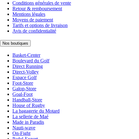
Conditions générales de vente
Retour & remboursement
Mentions légales
Moyens de paiement
Tarifs et options de livraison
Avis de confidentialité
Nos boutiques
Basket-Center
Boulevard du Golf
Direct Running
Direct-Volley
Espace Golf
Foot-Store
Galop-Store
Goal-Foot
Handball-Store
House of Rugby
La bagagerie du Motard
La sellerie de Maé
Made in Paradis
Nauti-wave
On-Fight
Padel-Expert