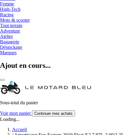
Femme
High-Tech
Racing
Moto & scooter
Tout-terrain
Adventure
Atelier
Bagagerie
Déstockage
Marques
Ajout en cours...
Sous-total du panier
Voir mon panier
Continuer mes achats
Loading...
Accueil
/
Amortisseur Fox Factory 2019 Float X2 7.875, 2.00/2.25