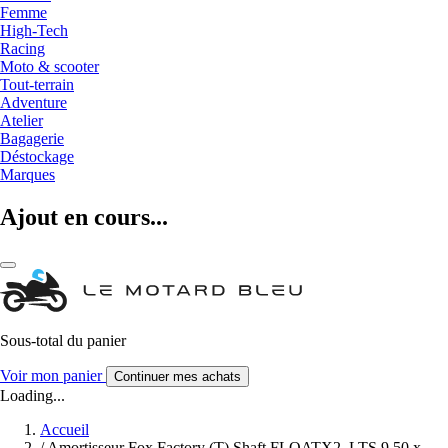
Femme
High-Tech
Racing
Moto & scooter
Tout-terrain
Adventure
Atelier
Bagagerie
Déstockage
Marques
Ajout en cours...
Sous-total du panier
Voir mon panier
Continuer mes achats
Loading...
Accueil
/
Amortisseur Fox Factory (T) Shaft FLOATX2, LTS 9.50 x