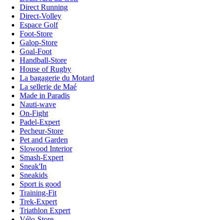
Direct Running
Direct-Volley
Espace Golf
Foot-Store
Galop-Store
Goal-Foot
Handball-Store
House of Rugby
La bagagerie du Motard
La sellerie de Maé
Made in Paradis
Nauti-wave
On-Fight
Padel-Expert
Pecheur-Store
Pet and Garden
Slowood Interior
Smash-Expert
Sneak'In
Sneakids
Sport is good
Training-Fit
Trek-Expert
Triathlon Expert
Vélo-Store