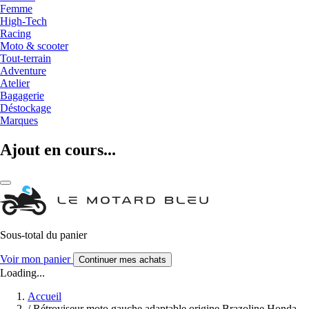
Femme
High-Tech
Racing
Moto & scooter
Tout-terrain
Adventure
Atelier
Bagagerie
Déstockage
Marques
Ajout en cours...
Sous-total du panier
Voir mon panier
Continuer mes achats
Loading...
Accueil
/
Rétroviseur moto gauche adaptable origine Brazoline Honda