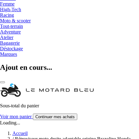
Femme
High-Tech
Racing
Moto & scooter
Tout-terrain
Adventure
Atelier
Bagagerie
Déstockage
Marques
Ajout en cours...
Sous-total du panier
Voir mon panier
Continuer mes achats
Loading...
Accueil
/
Rétroviseur moto droite adaptable origine Brazoline Honda