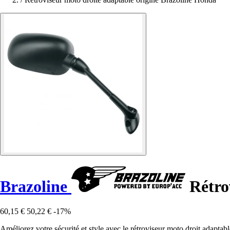
Brazoline
Rétro
60,15 €
50,22 €
-17%
Améliorez votre sécurité et style avec le rétroviseur moto droit adaptab