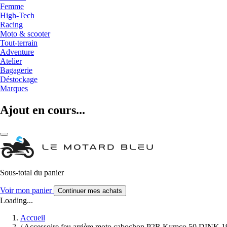
Femme
High-Tech
Racing
Moto & scooter
Tout-terrain
Adventure
Atelier
Bagagerie
Déstockage
Marques
Ajout en cours...
Sous-total du panier
Voir mon panier
Continuer mes achats
Loading...
Accueil
/
Accessoire feu arrière moto cabochon P2R Kymco 50 DINK 