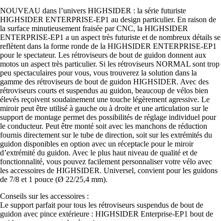
NOUVEAU dans l’univers HIGHSIDER : la série futuriste
HIGHSIDER ENTERPRISE-EP1 au design particulier. En raison de
la surface minutieusement fraisée par CNC, la HIGHSIDER
ENTERPRISE-EP1 a un aspect très futuriste et de nombreux détails se
reflètent dans la forme ronde de la HIGHSIDER ENTERPRISE-EP1
pour le spectateur. Les rétroviseurs de bout de guidon donnent aux
motos un aspect très particulier. Si les rétroviseurs NORMAL sont trop
peu spectaculaires pour vous, vous trouverez la solution dans la
gamme des rétroviseurs de bout de guidon HIGHSIDER. Avec des
rétroviseurs courts et suspendus au guidon, beaucoup de vélos bien
élevés reçoivent soudainement une touche légèrement agressive. Le
miroir peut être utilisé à gauche ou à droite et une articulation sur le
support de montage permet des possibilités de réglage individuel pour
le conducteur. Peut être monté soit avec les manchons de réduction
fournis directement sur le tube de direction, soit sur les extrémités du
guidon disponibles en option avec un réceptacle pour le miroir
d’extrémité du guidon. Avec le plus haut niveau de qualité et de
fonctionnalité, vous pouvez facilement personnaliser votre vélo avec
les accessoires de HIGHSIDER. Universel, convient pour les guidons
de 7/8 et 1 pouce (Ø 22/25,4 mm).
Conseils sur les accessoires :
Le support parfait pour tous les rétroviseurs suspendus de bout de
guidon avec pince extérieure : HIGHSIDER Enterprise-EP1 bout de