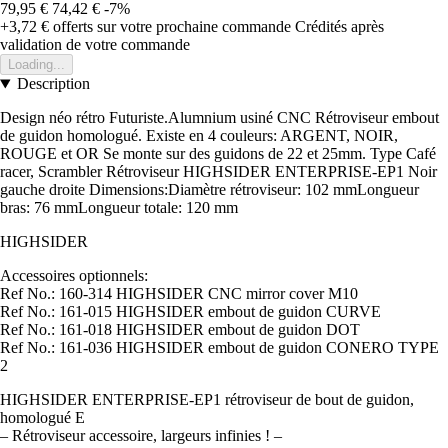
79,95 €
74,42 €
-7%
+3,72 €
offerts sur votre prochaine commande
Crédités après
validation de votre commande
Loading...
Description
Design néo rétro Futuriste.Alumnium usiné CNC Rétroviseur embout
de guidon homologué. Existe en 4 couleurs: ARGENT, NOIR,
ROUGE et OR Se monte sur des guidons de 22 et 25mm. Type Café
racer, Scrambler Rétroviseur HIGHSIDER ENTERPRISE-EP1 Noir
gauche droite Dimensions:Diamètre rétroviseur: 102 mmLongueur
bras: 76 mmLongueur totale: 120 mm
HIGHSIDER
Accessoires optionnels:
Ref No.: 160-314 HIGHSIDER CNC mirror cover M10
Ref No.: 161-015 HIGHSIDER embout de guidon CURVE
Ref No.: 161-018 HIGHSIDER embout de guidon DOT
Ref No.: 161-036 HIGHSIDER embout de guidon CONERO TYPE
2
HIGHSIDER ENTERPRISE-EP1 rétroviseur de bout de guidon,
homologué E
– Rétroviseur accessoire, largeurs infinies ! –