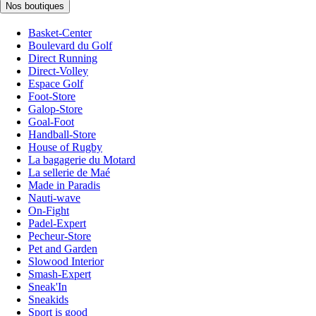
Nos boutiques
Basket-Center
Boulevard du Golf
Direct Running
Direct-Volley
Espace Golf
Foot-Store
Galop-Store
Goal-Foot
Handball-Store
House of Rugby
La bagagerie du Motard
La sellerie de Maé
Made in Paradis
Nauti-wave
On-Fight
Padel-Expert
Pecheur-Store
Pet and Garden
Slowood Interior
Smash-Expert
Sneak'In
Sneakids
Sport is good