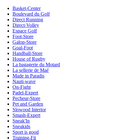
Basket-Center
Boulevard du Golf
Direct Running
Direct-Volley
Espace Golf
Foot-Store
Galop-Store
Goal-Foot
Handball-Store
House of Rugby
La bagagerie du Motard
La sellerie de Maé
Made in Paradis
Nauti-wave
On-Fight
Padel-Expert
Pecheur-Store
Pet and Garden
Slowood Interior
Smash-Expert
Sneak'In
Sneakids
Sport is good
Training-Fit