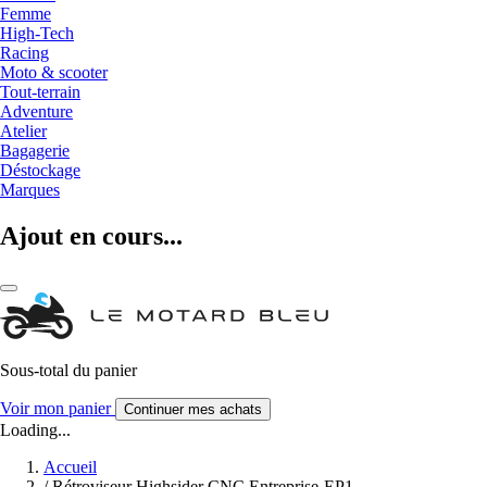
Femme
High-Tech
Racing
Moto & scooter
Tout-terrain
Adventure
Atelier
Bagagerie
Déstockage
Marques
Ajout en cours...
Sous-total du panier
Voir mon panier
Continuer mes achats
Loading...
Accueil
/
Rétroviseur Highsider CNC Entreprise-EP1