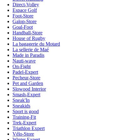
Direct-Volley
Espace Golf
Foot-Store
Galop-Store
Goal-Foot
Handball-Store
House of Rugby
La bagagerie du Motard
La sellerie de Maé
Made in Paradis
Nauti-wave
On-Fight
Padel-Expert
Pecheur-Store
Pet and Garden
Slowood Interior
Smash-Expert
Sneak'In
Sneakids
Sport is good
Training-Fit
Trek-Expert
Triathlon Expert
Vélo-Store
Winter Expert