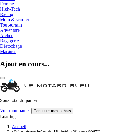
Femme
High-Tech
Racing
Moto & scooter
Tout-terrain
Adventure
Atelier
Bagagerie
Déstockage
Marques
Ajout en cours...
Sous-total du panier
Voir mon panier
Continuer mes achats
Loading...
Accueil
/
Rétroviseur left/right Highsider Victory 8067C