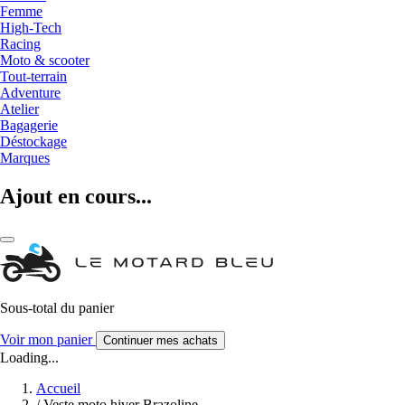
Femme
High-Tech
Racing
Moto & scooter
Tout-terrain
Adventure
Atelier
Bagagerie
Déstockage
Marques
Ajout en cours...
Sous-total du panier
Voir mon panier
Continuer mes achats
Loading...
Accueil
/
Veste moto hiver Brazoline