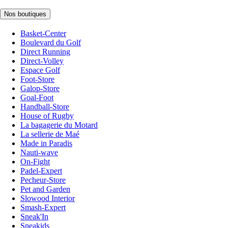
Nos boutiques
Basket-Center
Boulevard du Golf
Direct Running
Direct-Volley
Espace Golf
Foot-Store
Galop-Store
Goal-Foot
Handball-Store
House of Rugby
La bagagerie du Motard
La sellerie de Maé
Made in Paradis
Nauti-wave
On-Fight
Padel-Expert
Pecheur-Store
Pet and Garden
Slowood Interior
Smash-Expert
Sneak'In
Sneakids