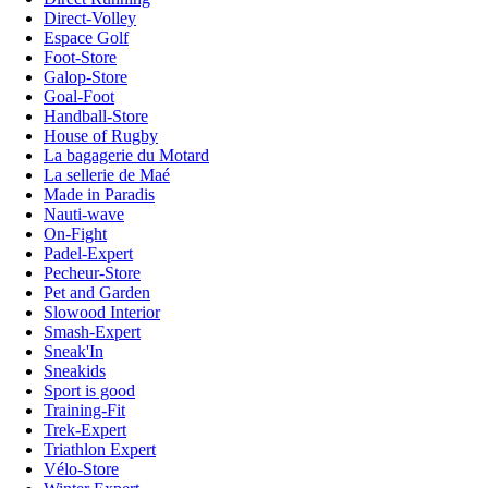
Direct-Volley
Espace Golf
Foot-Store
Galop-Store
Goal-Foot
Handball-Store
House of Rugby
La bagagerie du Motard
La sellerie de Maé
Made in Paradis
Nauti-wave
On-Fight
Padel-Expert
Pecheur-Store
Pet and Garden
Slowood Interior
Smash-Expert
Sneak'In
Sneakids
Sport is good
Training-Fit
Trek-Expert
Triathlon Expert
Vélo-Store