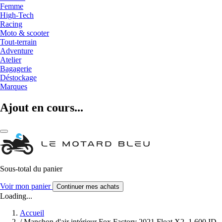
Femme
High-Tech
Racing
Moto & scooter
Tout-terrain
Adventure
Atelier
Bagagerie
Déstockage
Marques
Ajout en cours...
Sous-total du panier
Voir mon panier
Continuer mes achats
Loading...
Accueil
/
Manchon d'air intérieur Fox Factory 2021 Float X2, 1.600 ID,