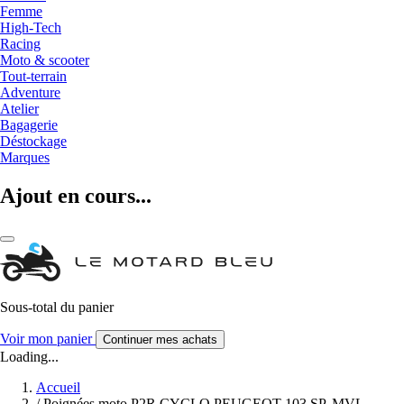
Femme
High-Tech
Racing
Moto & scooter
Tout-terrain
Adventure
Atelier
Bagagerie
Déstockage
Marques
Ajout en cours...
Sous-total du panier
Voir mon panier
Continuer mes achats
Loading...
Accueil
/
Poignées moto P2R CYCLO PEUGEOT 103 SP, MVL