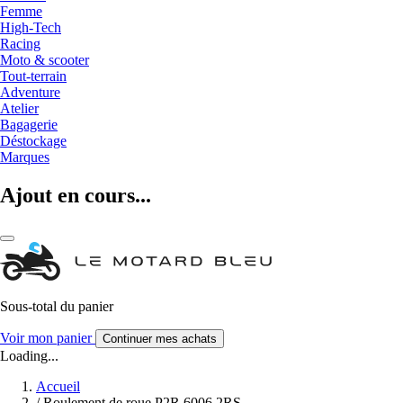
Femme
High-Tech
Racing
Moto & scooter
Tout-terrain
Adventure
Atelier
Bagagerie
Déstockage
Marques
Ajout en cours...
Sous-total du panier
Voir mon panier
Continuer mes achats
Loading...
Accueil
/
Roulement de roue P2R 6006 2RS