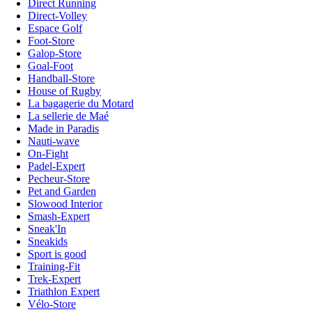
Direct Running
Direct-Volley
Espace Golf
Foot-Store
Galop-Store
Goal-Foot
Handball-Store
House of Rugby
La bagagerie du Motard
La sellerie de Maé
Made in Paradis
Nauti-wave
On-Fight
Padel-Expert
Pecheur-Store
Pet and Garden
Slowood Interior
Smash-Expert
Sneak'In
Sneakids
Sport is good
Training-Fit
Trek-Expert
Triathlon Expert
Vélo-Store