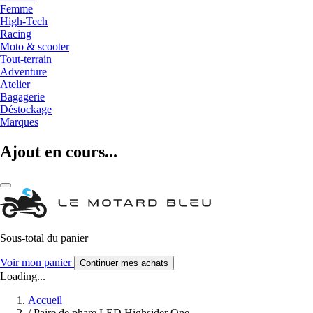
Femme
High-Tech
Racing
Moto & scooter
Tout-terrain
Adventure
Atelier
Bagagerie
Déstockage
Marques
Ajout en cours...
Sous-total du panier
Voir mon panier
Continuer mes achats
Loading...
Accueil
/
Paire de phare LED Highsider One