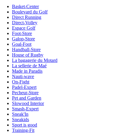
Basket-Center
Boulevard du Golf
Direct Running
Direct-Volley
Espace Golf
Foot-Store
Galop-Store
Goal-Foot
Handball-Store
House of Rugby
La bagagerie du Motard
La sellerie de Maé
Made in Paradis
Nauti-wave
On-Fight
Padel-Expert
Pecheur-Store
Pet and Garden
Slowood Interior
Smash-Expert
Sneak'In
Sneakids
Sport is good
Training-Fit