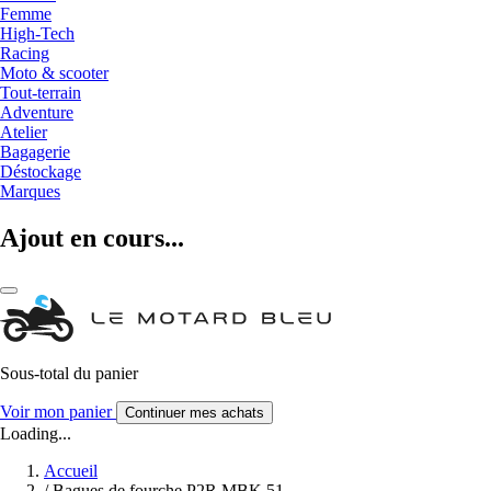
Femme
High-Tech
Racing
Moto & scooter
Tout-terrain
Adventure
Atelier
Bagagerie
Déstockage
Marques
Ajout en cours...
Sous-total du panier
Voir mon panier
Continuer mes achats
Loading...
Accueil
/
Bagues de fourche P2R MBK 51