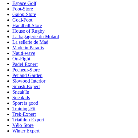
Espace Golf
Foot-Store
Galop-Store
Goal-Foot
Handball-Store
House of Rugby
La bagagerie du Motard
La sellerie de Maé
Made in Paradis
Nauti-wave
On-Fight
Padel-Expert
Pecheur-Store
Pet and Garden
Slowood Interior
Smash-Expert
Sneak'In
Sneakids
Sport is good
Training-Fit
Trek-Expert
Triathlon Expert
Vélo-Store
Winter Expert