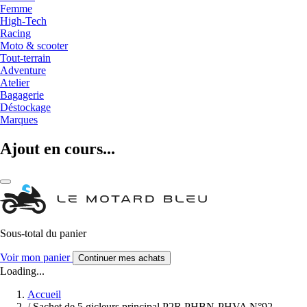
Femme
High-Tech
Racing
Moto & scooter
Tout-terrain
Adventure
Atelier
Bagagerie
Déstockage
Marques
Ajout en cours...
Sous-total du panier
Voir mon panier
Continuer mes achats
Loading...
Accueil
/
Sachet de 5 gicleurs principal P2R PHBN-PHVA N°92