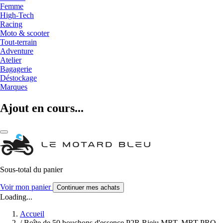
Femme
High-Tech
Racing
Moto & scooter
Tout-terrain
Adventure
Atelier
Bagagerie
Déstockage
Marques
Ajout en cours...
Sous-total du panier
Voir mon panier
Continuer mes achats
Loading...
Accueil
/
Boîte de 50 bouchons d'essence P2R Rieju MRT, MRT PRO