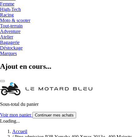
Femme
High-Tech
Racing
Moto & scooter
Tout-terrain
Adventure
Atelier
Bagagerie
Déstockage
Marques
Ajout en cours...
Sous-total du panier
Voir mon panier
Continuer mes achats
Loading...
Accueil
/
Pipe admission P2R Yamaha 400 Xmax 2013+, 400 Majesty