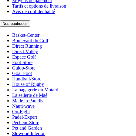
Moyens de paiement
Tarifs et options de livraison
Avis de confidentialité
Nos boutiques
Basket-Center
Boulevard du Golf
Direct Running
Direct-Volley
Espace Golf
Foot-Store
Galop-Store
Goal-Foot
Handball-Store
House of Rugby
La bagagerie du Motard
La sellerie de Maé
Made in Paradis
Nauti-wave
On-Fight
Padel-Expert
Pecheur-Store
Pet and Garden
Slowood Interior