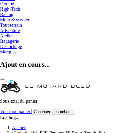
Femme
High-Tech
Racing
Moto & scooter
Tout-terrain
Adventure
Atelier
Bagagerie
Déstockage
Marques
Ajout en cours...
Sous-total du panier
Voir mon panier
Continuer mes achats
Loading...
Accueil
/
Noix de kick P2R Peugeot 50 Buxy, Zenith, Fox