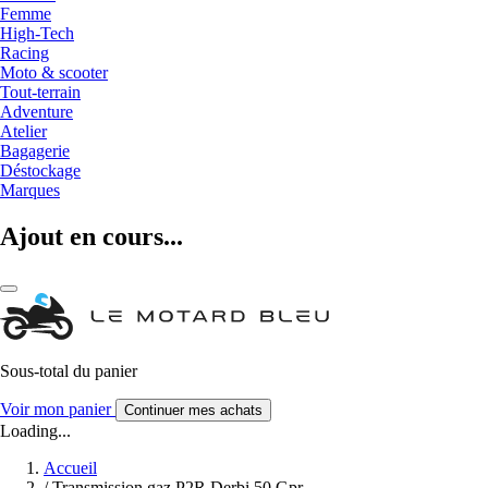
Femme
High-Tech
Racing
Moto & scooter
Tout-terrain
Adventure
Atelier
Bagagerie
Déstockage
Marques
Ajout en cours...
Sous-total du panier
Voir mon panier
Continuer mes achats
Loading...
Accueil
/
Transmission gaz P2R Derbi 50 Gpr