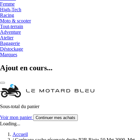
Femme
High-Tech
Racing
Moto & scooter
Tout-terrain
Adventure
Atelier
Bagagerie
Déstockage
Marques
Ajout en cours...
Sous-total du panier
Voir mon panier
Continuer mes achats
Loading...
Accueil
/
Carénage cache réservoir droite P2R Rieju 50 Mrt 2009, Mrt