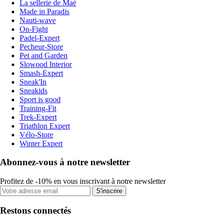
La sellerie de Maé
Made in Paradis
Nauti-wave
On-Fight
Padel-Expert
Pecheur-Store
Pet and Garden
Slowood Interior
Smash-Expert
Sneak'In
Sneakids
Sport is good
Training-Fit
Trek-Expert
Triathlon Expert
Vélo-Store
Winter Expert
Abonnez-vous à notre newsletter
Profitez de -10% en vous inscrivant à notre newsletter
S'inscrire
Restons connectés