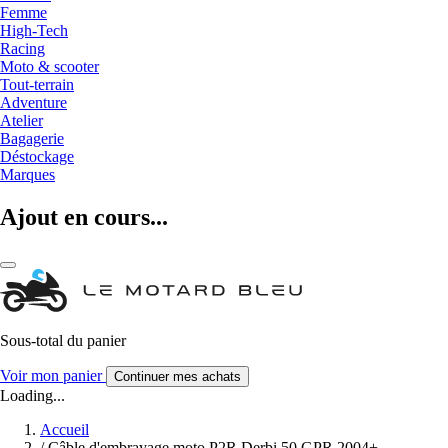
Femme
High-Tech
Racing
Moto & scooter
Tout-terrain
Adventure
Atelier
Bagagerie
Déstockage
Marques
Ajout en cours...
Sous-total du panier
Voir mon panier
Continuer mes achats
Loading...
Accueil
/
Câble d'embrayage moto P2R Derbi 50 GPR 2004+