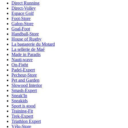
Direct Running
Direct-Volley
Espace Golf
Foot-Store
Galop-Store
Goal-Foot
Handball-Store
House of Rugby
La bagagerie du Motard
La sellerie de Maé
Made in Paradis
Nauti-wave
On-Fight
Padel-Expert
Pecheur-Store
Pet and Garden
Slowood Interior
Smash-Expert
Sneak'In
Sneakids
Sport is good
Training-Fit
Trek-Expert
Triathlon Expert
Vélo-Store