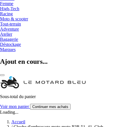
Femme
High-Tech
Racing
Moto & scooter
Tout-terrain
Adventure
Atelier
Bagagerie
Déstockage
Marques
Ajout en cours...
Sous-total du panier
Voir mon panier
Continuer mes achats
Loading...
Accueil
/
Cloche d'embrayage moto moto P2R 51, 41, Club