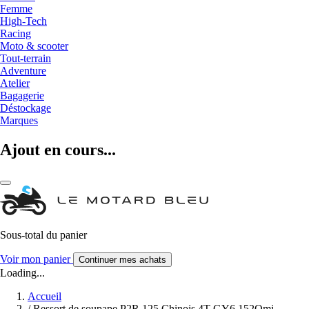
Femme
High-Tech
Racing
Moto & scooter
Tout-terrain
Adventure
Atelier
Bagagerie
Déstockage
Marques
Ajout en cours...
Sous-total du panier
Voir mon panier
Continuer mes achats
Loading...
Accueil
/
Ressort de soupape P2R 125 Chinois 4T GY6 152Qmi