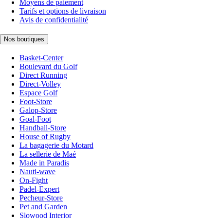
Moyens de paiement
Tarifs et options de livraison
Avis de confidentialité
Nos boutiques
Basket-Center
Boulevard du Golf
Direct Running
Direct-Volley
Espace Golf
Foot-Store
Galop-Store
Goal-Foot
Handball-Store
House of Rugby
La bagagerie du Motard
La sellerie de Maé
Made in Paradis
Nauti-wave
On-Fight
Padel-Expert
Pecheur-Store
Pet and Garden
Slowood Interior