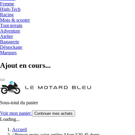
Femme
High-Tech
Racing
Moto & scooter
Tout-terrain
Adventure
Atelier
Bagagerie
Déstockage
Marques
Ajout en cours...
Sous-total du panier
Voir mon panier
Continuer mes achats
Loading...
Accueil
/
Pignon moto acier arrière Afam 520 45 dents