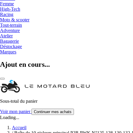
Femme
High-Tech
Racing
Moto & scooter
Tout-terrain
Adventure
Atelier
Bagagerie
Déstockage
Marques
Ajout en cours...
Sous-total du panier
Voir mon panier
Continuer mes achats
Loading...
Accueil
/
Boîte de 10 gicleurs principal P2R PWK N°125-128-130-132