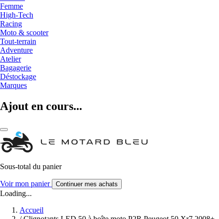
Femme
High-Tech
Racing
Moto & scooter
Tout-terrain
Adventure
Atelier
Bagagerie
Déstockage
Marques
Ajout en cours...
Sous-total du panier
Voir mon panier
Continuer mes achats
Loading...
Accueil
/
Clignotants LED 50 à boîte moto P2R Peugeot 50 Xr7 2008+