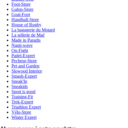
Foot-Store
Galop-Store
Goal-Foot
Handball-Store
House of Rugby
La bagagerie du Motard
La sellerie de Maé
Made in Paradis
Nauti-wave
On-Fight
Padel-Expert
Pecheur-Store
Pet and Garden
Slowood Interior
Smash-Expert
Sneak'In
Sneakids
Sport is good
Training-Fit
Trek-Expert
Triathlon Expert
Vélo-Store
Winter Expert