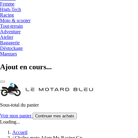
Femme
High-Tech
Racing
Moto & scooter
Tout-terrain
Adventure
Atelier
Bagagerie
Déstockage
Marques
Ajout en cours...
Sous-total du panier
Voir mon panier
Continuer mes achats
Loading...
Accueil
/
Chaîne moto Afam Mx Racing Gp