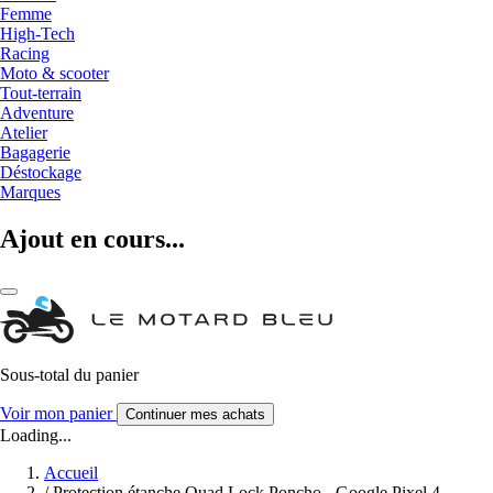
Femme
High-Tech
Racing
Moto & scooter
Tout-terrain
Adventure
Atelier
Bagagerie
Déstockage
Marques
Ajout en cours...
Sous-total du panier
Voir mon panier
Continuer mes achats
Loading...
Accueil
/
Protection étanche Quad Lock Poncho - Google Pixel 4