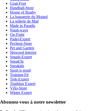
Goal-Foot
Handball-Store
House of Rugby
La bagagerie du Motard
La sellerie de Maé
Made in Paradis
Nauti-wave
On-Fight
Padel-Expert
Pecheur-Store
Pet and Garden
Slowood Interior
Smash-Expert
Sneak'In
Sneakids
Sport is good
Training-Fit
Trek-Expert
Triathlon Expert
Vélo-Store
Winter Expert
Abonnez-vous à notre newsletter