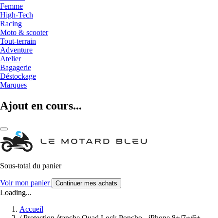
Femme
High-Tech
Racing
Moto & scooter
Tout-terrain
Adventure
Atelier
Bagagerie
Déstockage
Marques
Ajout en cours...
Sous-total du panier
Voir mon panier
Continuer mes achats
Loading...
Accueil
/
Protection étanche Quad Lock Poncho - iPhone 8+/7+/6+