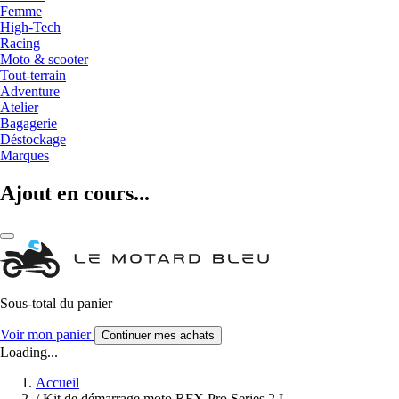
Femme
High-Tech
Racing
Moto & scooter
Tout-terrain
Adventure
Atelier
Bagagerie
Déstockage
Marques
Ajout en cours...
Sous-total du panier
Voir mon panier
Continuer mes achats
Loading...
Accueil
/
Kit de démarrage moto RFX Pro Series 2 L