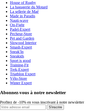
House of Rugby
La bagagerie du Motard
La sellerie de Maé
Made in Paradis
Nauti-wave
On-Fight
Padel-Expert
Pecheur-Store
Pet and Garden
Slowood Interior
Smash-Expert
Sneak'In
Sneakids
Sport is good
Training-Fit
Trek-Expert
Triathlon Expert
Vélo-Store
Winter Expert
Abonnez-vous à notre newsletter
Profitez de -10% en vous inscrivant à notre newsletter
S'inscrire