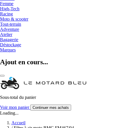
Femme
High-Tech
Racing
Moto & scooter
Tout-terrain
Adventure
Atelier
Bagagerie
Déstockage
Marques
Ajout en cours...
Sous-total du panier
Voir mon panier
Continuer mes achats
Loading...
Accueil
/
Filtre à air moto BMC FM467/04