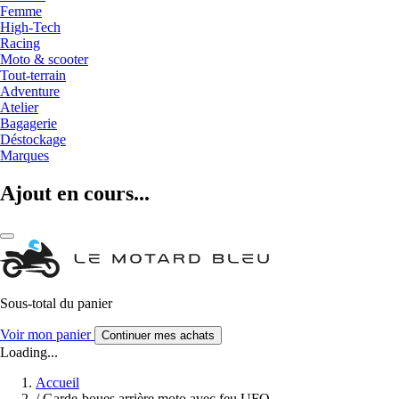
Femme
High-Tech
Racing
Moto & scooter
Tout-terrain
Adventure
Atelier
Bagagerie
Déstockage
Marques
Ajout en cours...
Sous-total du panier
Voir mon panier
Continuer mes achats
Loading...
Accueil
/
Garde-boues arrière moto avec feu UFO