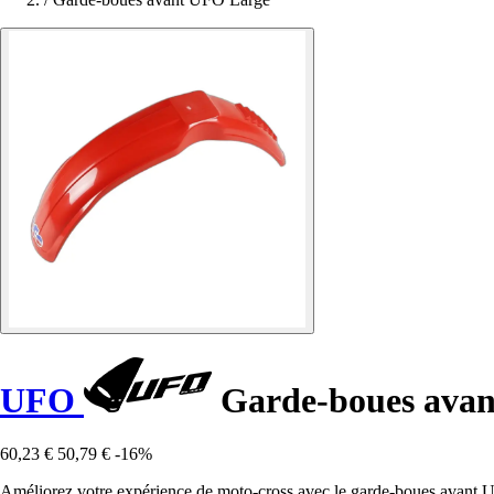
UFO
Garde-boues avan
60,23 €
50,79 €
-16%
Améliorez votre expérience de moto-cross avec le garde-boues avant UFO