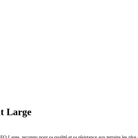
t Large
 Large, reconnu pour sa qualité et sa résistance aux terrains les plus 