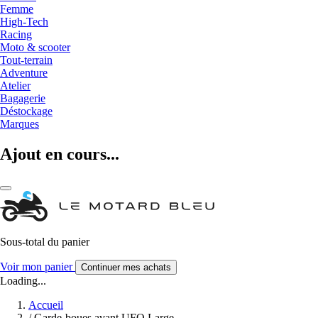
Femme
High-Tech
Racing
Moto & scooter
Tout-terrain
Adventure
Atelier
Bagagerie
Déstockage
Marques
Ajout en cours...
Sous-total du panier
Voir mon panier
Continuer mes achats
Loading...
Accueil
/
Garde-boues avant UFO Large