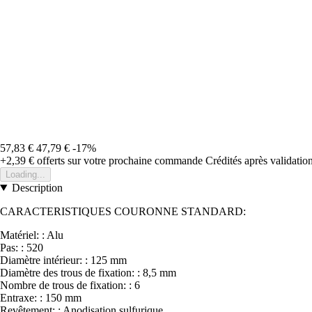
57,83 €
47,79 €
-17%
+2,39 €
offerts sur votre prochaine commande
Crédités après validati
Loading...
Description
CARACTERISTIQUES COURONNE STANDARD:
Matériel: : Alu
Pas: : 520
Diamètre intérieur: : 125 mm
Diamètre des trous de fixation: : 8,5 mm
Nombre de trous de fixation: : 6
Entraxe: : 150 mm
Revêtement: : Anodisation sulfurique