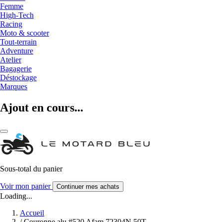
Femme
High-Tech
Racing
Moto & scooter
Tout-terrain
Adventure
Atelier
Bagagerie
Déstockage
Marques
Ajout en cours...
Sous-total du panier
Voir mon panier
Continuer mes achats
Loading...
Accueil
/
Couronne alu #520 Afam 72304N 50T