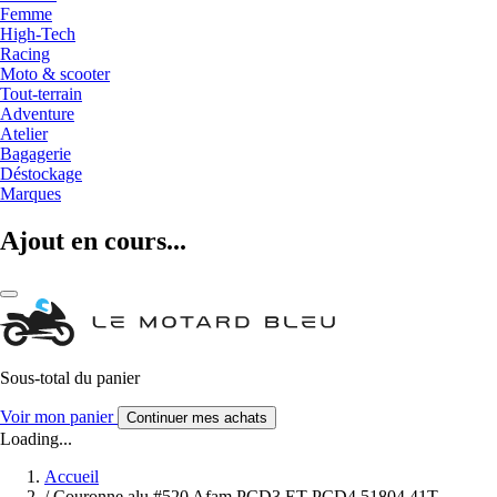
Femme
High-Tech
Racing
Moto & scooter
Tout-terrain
Adventure
Atelier
Bagagerie
Déstockage
Marques
Ajout en cours...
Sous-total du panier
Voir mon panier
Continuer mes achats
Loading...
Accueil
/
Couronne alu #520 Afam PCD3 ET PCD4 51804 41T