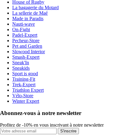
House of Rugby
La bagagerie du Motard
La sellerie de Maé
Made in Paradis
Nauti-wave
On-Fight
Padel-Expert
Pecheur-Store
Pet and Garden
Slowood Interior
Smash-Expert
Sneak'In
Sneakids
Sport is good
Training-Fit
Trek-Expert
Triathlon Expert
Vélo-Store
Winter Expert
Abonnez-vous à notre newsletter
Profitez de -10% en vous inscrivant à notre newsletter
S'inscrire