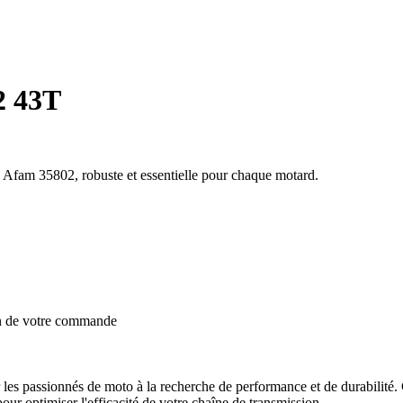
2 43T
 Afam 35802, robuste et essentielle pour chaque motard.
on de votre commande
les passionnés de moto à la recherche de performance et de durabilité
our optimiser l'efficacité de votre chaîne de transmission.