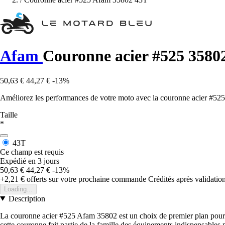
Afam
Couronne acier #525 3580
50,63 €
44,27 €
-13%
Améliorez les performances de votre moto avec la couronne acier #525
Taille
*
43T
Ce champ est requis
Expédié en 3 jours
50,63 €
44,27 €
-13%
+2,21 €
offerts sur votre prochaine commande
Crédités après validati
Loading...
Description
La couronne acier #525 Afam 35802 est un choix de premier plan pour 
cette couronne fait partie de la famille des équipements indispensables p