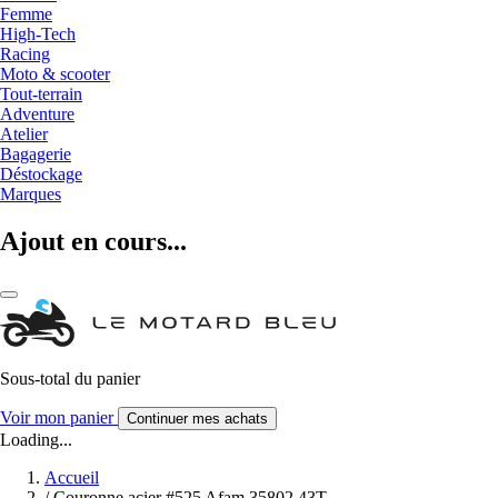
Femme
High-Tech
Racing
Moto & scooter
Tout-terrain
Adventure
Atelier
Bagagerie
Déstockage
Marques
Ajout en cours...
Sous-total du panier
Voir mon panier
Continuer mes achats
Loading...
Accueil
/
Couronne acier #525 Afam 35802 43T