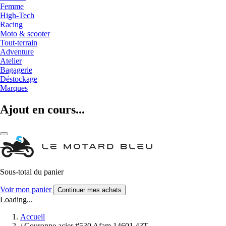
Femme
High-Tech
Racing
Moto & scooter
Tout-terrain
Adventure
Atelier
Bagagerie
Déstockage
Marques
Ajout en cours...
Sous-total du panier
Voir mon panier
Continuer mes achats
Loading...
Accueil
/
Couronne acier #530 Afam 14601 43T