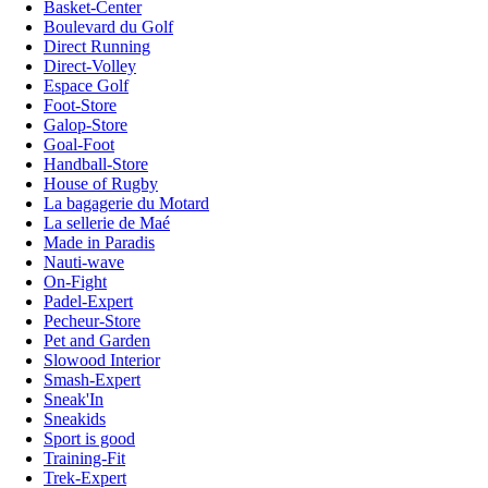
Basket-Center
Boulevard du Golf
Direct Running
Direct-Volley
Espace Golf
Foot-Store
Galop-Store
Goal-Foot
Handball-Store
House of Rugby
La bagagerie du Motard
La sellerie de Maé
Made in Paradis
Nauti-wave
On-Fight
Padel-Expert
Pecheur-Store
Pet and Garden
Slowood Interior
Smash-Expert
Sneak'In
Sneakids
Sport is good
Training-Fit
Trek-Expert