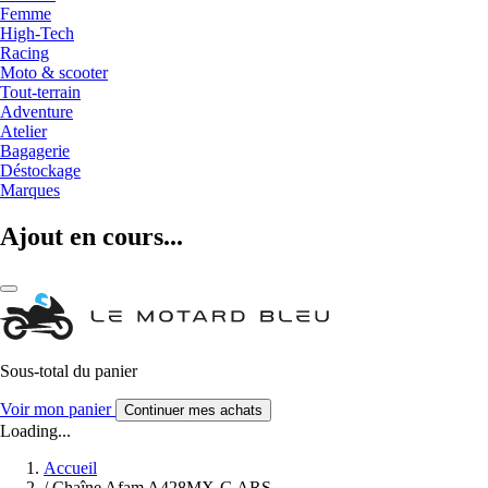
Femme
High-Tech
Racing
Moto & scooter
Tout-terrain
Adventure
Atelier
Bagagerie
Déstockage
Marques
Ajout en cours...
Sous-total du panier
Voir mon panier
Continuer mes achats
Loading...
Accueil
/
Chaîne Afam A428MX-G ARS