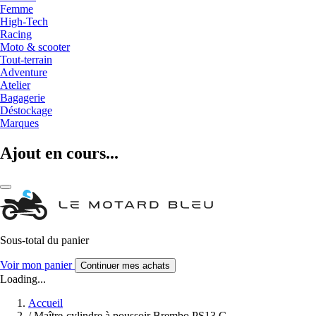
Femme
High-Tech
Racing
Moto & scooter
Tout-terrain
Adventure
Atelier
Bagagerie
Déstockage
Marques
Ajout en cours...
Sous-total du panier
Voir mon panier
Continuer mes achats
Loading...
Accueil
/
Maître-cylindre à poussoir Brembo PS13 C