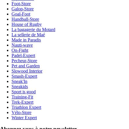
Foot-Store
Galop-Store
Goal-Foot
Handball-Store
House of Rugby
La bagagerie du Motard
La sellerie de Maé
Made in Paradis
Nauti-wave
On-Fight
Padel-Expert
Pecheur-Store
Pet and Garden
Slowood Interior
Smash-Expert
Sneak'In
Sneakids
Sport is good
Training-Fit
Trek-Expert
Triathlon Expert
Vélo-Store
Winter Expert
Abonnez-vous à notre newsletter