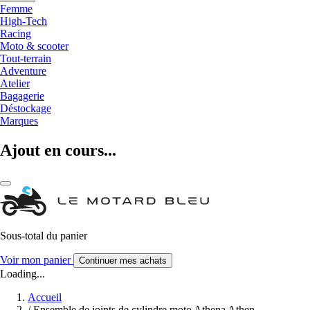
Femme
High-Tech
Racing
Moto & scooter
Tout-terrain
Adventure
Atelier
Bagagerie
Déstockage
Marques
Ajout en cours...
Sous-total du panier
Voir mon panier
Continuer mes achats
Loading...
Accueil
/
Ensemble de joints de cylindre moto Athena Athen