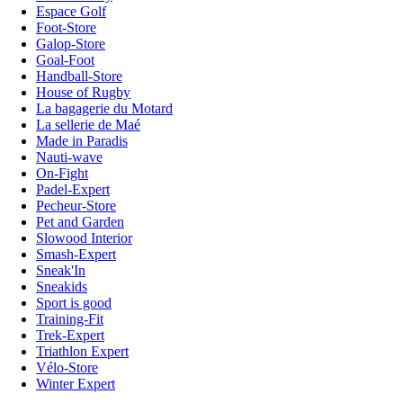
Espace Golf
Foot-Store
Galop-Store
Goal-Foot
Handball-Store
House of Rugby
La bagagerie du Motard
La sellerie de Maé
Made in Paradis
Nauti-wave
On-Fight
Padel-Expert
Pecheur-Store
Pet and Garden
Slowood Interior
Smash-Expert
Sneak'In
Sneakids
Sport is good
Training-Fit
Trek-Expert
Triathlon Expert
Vélo-Store
Winter Expert