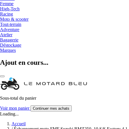
Femme
High-Tech
Racing
Moto & scooter
Tout-terrain
Adventure
Atelier
Bagagerie
Déstockage
Marques
Ajout en cours...
Sous-total du panier
Voir mon panier
Continuer mes achats
Loading...
Accueil
/
Échappement moto FMF Suzuki RMZ250_10 S/S Factory 4.1